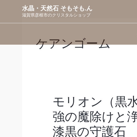
内
水晶・天然石 そもそも.ん
容
滋賀県彦根市のクリスタルショップ
を
ス
キ
ケアンゴーム
ッ
プ
モリオン（黒
モ
リ
オ
ン
（黒
強の魔除けと
水
晶）
｜
最
漆黒の守護石
強
の
魔