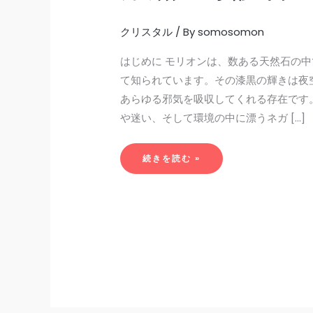
除
け
と
クリスタル
/ By
somosomon
浄
化
を
司
はじめに モリオンは、数ある天然石の
る
漆
て知られています。その漆黒の輝きは夜
黒
の
あらゆる邪気を吸収してくれる存在です
守
護
石
や迷い、そして環境の中に漂うネガ […]
続きを読む »