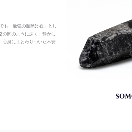
中でも「最強の魔除け石」とし
空の闇のように深く、静かに
。心身にまとわりついた不安