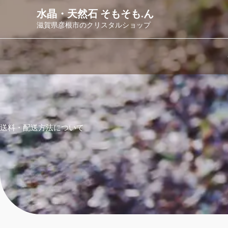
内
水晶・天然石 そもそも.ん
容
滋賀県彦根市のクリスタルショップ
を
ス
キ
ッ
プ
送料・配送方法について