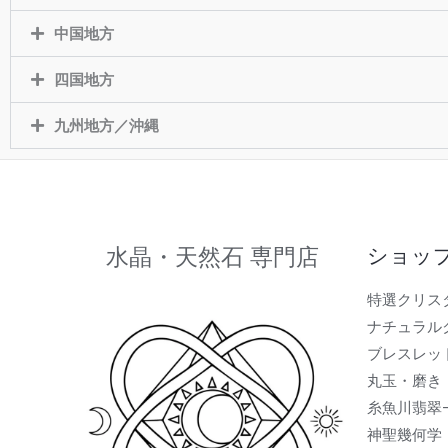
中国地方
四国地方
九州地方／沖縄
水晶・天然石 専門店
ショッ
特選クリス
ナチュラル
ブレスレッ
丸玉・磨き
糸魚川翡翠
神聖幾何学