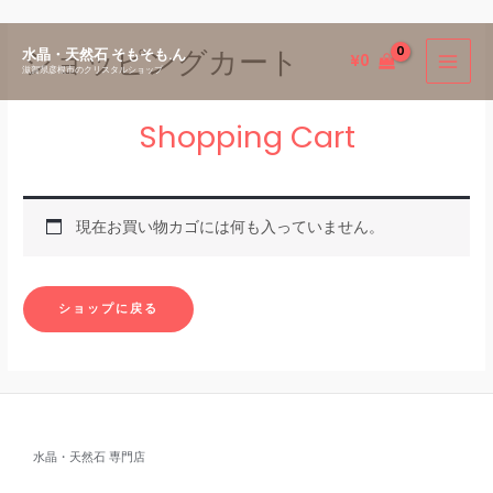
内
ショッピングカート
水晶・天然石 そもそも.ん
¥
0
容
滋賀県彦根市のクリスタルショップ
を
ス
Shopping Cart
キ
ッ
プ
現在お買い物カゴには何も入っていません。
ショップに戻る
水晶・天然石 専門店