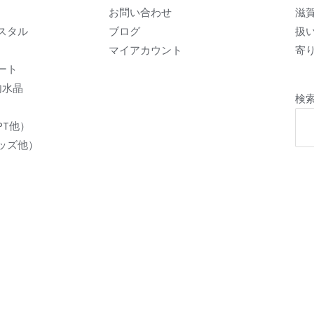
お問い合わせ
滋
スタル
ブログ
扱
マイアカウント
寄り
ート
内水晶
検
PT他）
ッズ他）