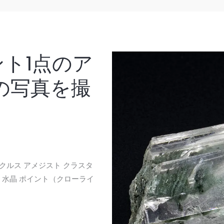
ト1点のア
の写真を撮
。
クルス アメジスト クラスタ
ツ 水晶 ポイント（クローライ