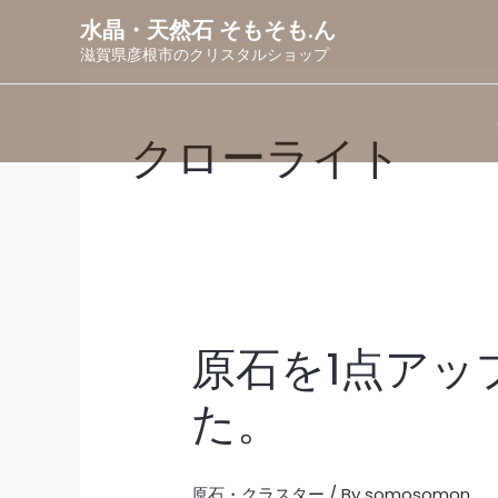
内
水晶・天然石 そもそも.ん
容
滋賀県彦根市のクリスタルショップ
を
ス
キ
クローライト
ッ
プ
原石を1点アッ
原
石
を
1
点
た。
ア
ッ
プ
し
ま
し
原石・クラスター
/ By
somosomon
た。