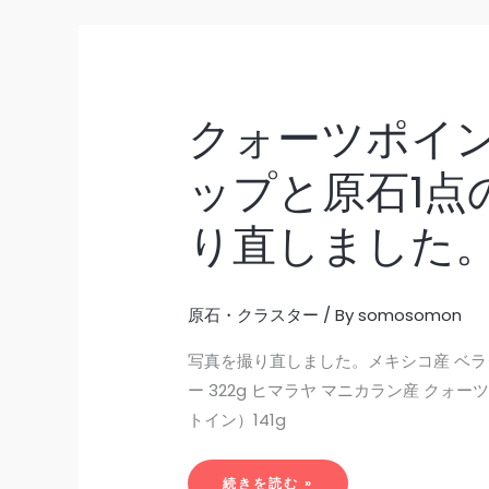
クォーツポイン
ク
ォ
ー
ツ
ポ
ップと原石1点
イ
ン
ト
1
り直しました
点
の
ア
ッ
プ
と
原石・クラスター
/ By
somosomon
原
石
1
点
写真を撮り直しました。メキシコ産 ベラ
の
写
ー 322g ヒマラヤ マニカラン産 クォー
真
を
トイン）141g
撮
り
直
し
ま
続きを読む »
し