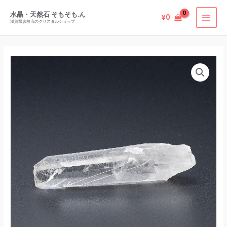
内
水晶・天然石 そもそも.ん
¥
0
容
滋賀県彦根市のクリスタルショップ
を
ス
キ
ッ
プ