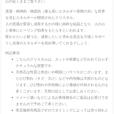
心の赴くままご覧下さい。
意識・精神的・物質的（最も高いエネルギー形態の光）な世界
を含むエネルギーが顕現されたクリスタル。
人の意識が変容し成長するかの様に純粋な結晶となり、人の心
と身体にヒーリング効果をもたらすといわれます。
変わりたいと願う心、成長したいと求める意志を力強くサポー
トし自身のエネルギーを高め導いてくれるでしょう。
特記事項
こちらのクリスタルは、カットや研磨など行われておらず
ナチュラルな状態です。
天然石は性質上色合いや模様にバラツキがございます。ま
たひび割れ（キズ・欠け）などや内包物は天然のものとな
ります。ひび割れや内包物により価値が付加されるものも
多くございます。天然の証としてお楽しみください。
イメージ違いなどによるお客様都合のご返品はお受けでき
ませんので予めご了承ください。
実店舗併売商品ですのでタイミングによっては売り切れと