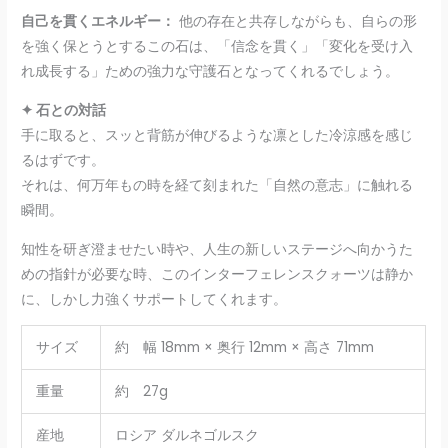
自己を貫くエネルギー：
他の存在と共存しながらも、自らの形
を強く保とうとするこの石は、「信念を貫く」「変化を受け入
れ成長する」ための強力な守護石となってくれるでしょう。
✦ 石との対話
手に取ると、スッと背筋が伸びるような凛とした冷涼感を感じ
るはずです。
それは、何万年もの時を経て刻まれた「自然の意志」に触れる
瞬間。
知性を研ぎ澄ませたい時や、人生の新しいステージへ向かうた
めの指針が必要な時、このインターフェレンスクォーツは静か
に、しかし力強くサポートしてくれます。
サイズ
約 幅 18mm × 奥行 12mm × 高さ 71mm
重量
約 27g
産地
ロシア ダルネゴルスク