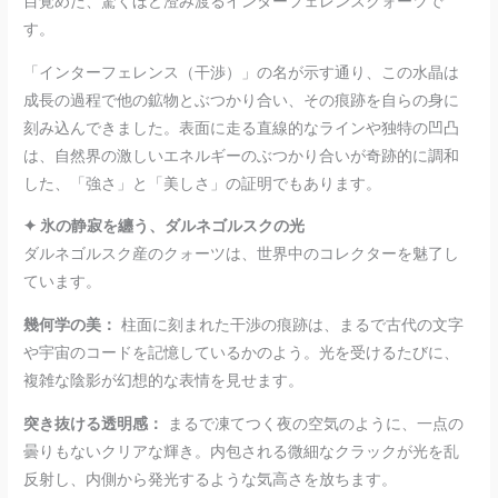
目覚めた、驚くほど澄み渡るインターフェレンスクォーツで
す。
「インターフェレンス（干渉）」の名が示す通り、この水晶は
成長の過程で他の鉱物とぶつかり合い、その痕跡を自らの身に
刻み込んできました。表面に走る直線的なラインや独特の凹凸
は、自然界の激しいエネルギーのぶつかり合いが奇跡的に調和
した、「強さ」と「美しさ」の証明でもあります。
✦ 氷の静寂を纏う、ダルネゴルスクの光
ダルネゴルスク産のクォーツは、世界中のコレクターを魅了し
ています。
幾何学の美：
柱面に刻まれた干渉の痕跡は、まるで古代の文字
や宇宙のコードを記憶しているかのよう。光を受けるたびに、
複雑な陰影が幻想的な表情を見せます。
突き抜ける透明感：
まるで凍てつく夜の空気のように、一点の
曇りもないクリアな輝き。内包される微細なクラックが光を乱
反射し、内側から発光するような気高さを放ちます。