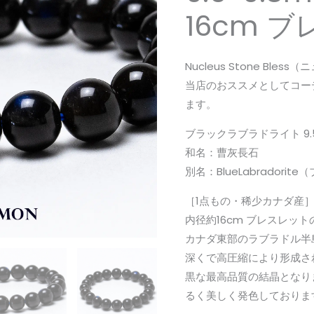
カ
16cm 
ナ
ダ
産]
Nucleus Stone Ble
ブ
当店のおススメとしてコー
ラ
ます。
ッ
ブラックラブラドライト 9.5
ク
和名：曹灰長石
ラ
別名：BlueLabradori
ブ
ラ
［1点もの・稀少カナダ産］ブ
ド
内径約16cm ブレスレッ
ラ
カナダ東部のラブラドル半
イ
深くで高圧縮により形成さ
ト
黒な最高品質の結晶となり
9.5-
るく美しく発色しておりま
9.8mm