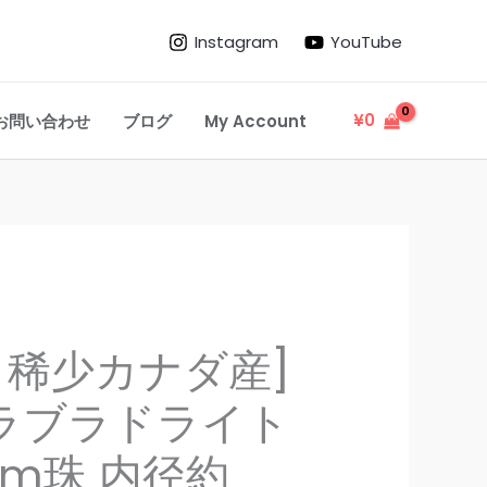
の・
Instagram
YouTube
稀
少
カ
¥
0
お問い合わせ
ブログ
My Account
ナ
ダ
産]
ブ
ラ
ッ
ク
ラ
・稀少カナダ産]
ブ
ラブラドライト
ラ
ド
8mm珠 内径約
ラ