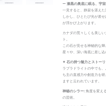
— 漆黒の奥底に眠る、宇宙
珠
一見すると、静寂を湛えた
内
しかし、ひとたび光が差せ
径
が浮かび上がります。
約
16cm
カナダの荒々しくも美しい
ブ
ト。
レ
この石が見せる神秘的な輝
ス
星々や、深い海底に差し込
レ
✦ 石の持つ魅力とストーリ
ッ
ラブラドライトの中でも、
ト
ち主の直感力や創造力を研
個
ますと云われています。
神秘のシラー:
角度を変え
の芸術。