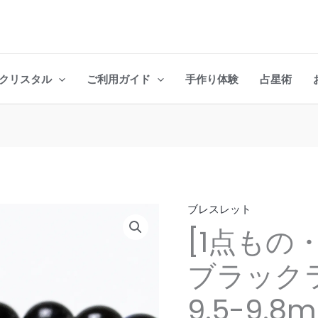
クリスタル
ご利用ガイド
手作り体験
占星術
ブレスレット
[1
[1点もの
点
も
ブラック
の・
稀
9.5-9.
少