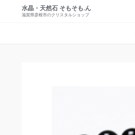
内
水晶・天然石 そもそも.ん
容
滋賀県彦根市のクリスタルショップ
を
ス
キ
ッ
プ