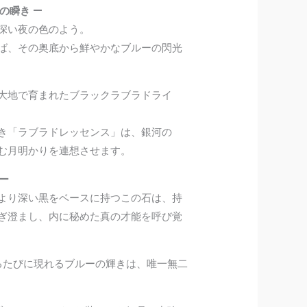
の瞬き —
深い夜の色のよう。
ば、その奥底から鮮やかなブルーの閃光
大地で育まれたブラックラブラドライ
き「ラブラドレッセンス」は、銀河の
む月明かりを連想させます。
ー
より深い黒をベースに持つこの石は、持
ぎ澄まし、内に秘めた真の才能を呼び覚
るたびに現れるブルーの輝きは、唯一無二