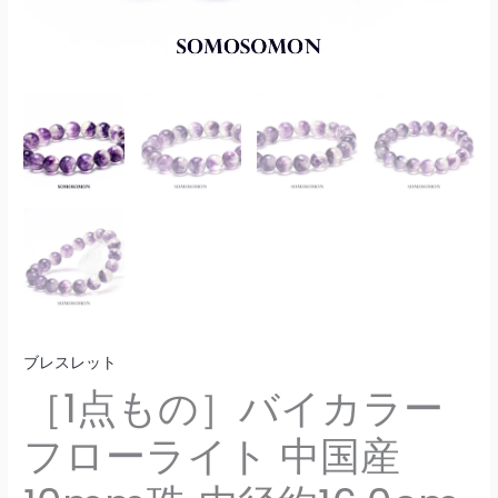
内
ト
径
中
約
国
16.0cm
産
ブ
10mm
レ
珠
ス
内
レ
径
ッ
約
ト
16.0cm
個
ブ
レ
ス
ブレスレット
レ
［1点もの］バイカラー
ッ
フローライト 中国産
ト
個