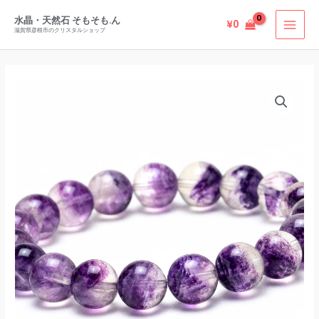
も
内
の］
水晶・天然石 そもそも.ん
¥
0
容
滋賀県彦根市のクリスタルショップ
バ
を
イ
ス
カ
キ
［1
ラ
ッ
点
ー
プ
も
フ
の］
ロ
バ
ー
イ
ラ
カ
イ
ラ
ト
ー
中
フ
国
ロ
産
ー
10mm
ラ
珠
イ