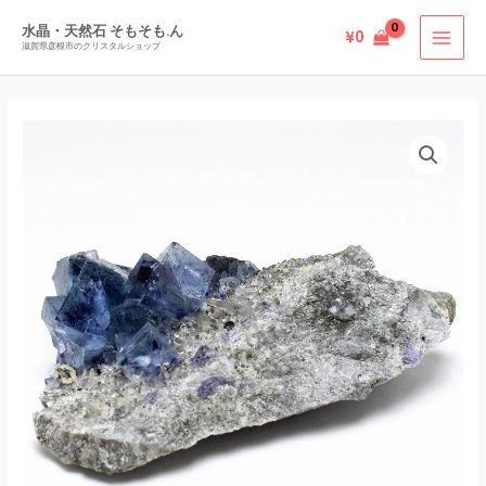
ン
内
ゴ
水晶・天然石 そもそも.ん
¥
0
容
滋賀県彦根市のクリスタルショップ
ル
を
イ
ス
ン
キ
内
ド
ッ
モ
ゥ
プ
ン
ー
ゴ
鉱
ル
山
イ
産
ン
フ
ド
ロ
ゥ
ー
ー
ラ
鉱
イ
山
ト
産
原
フ