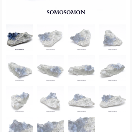
石
ロ
252g
ー
個
ラ
イ
ト
原
石
252g
個