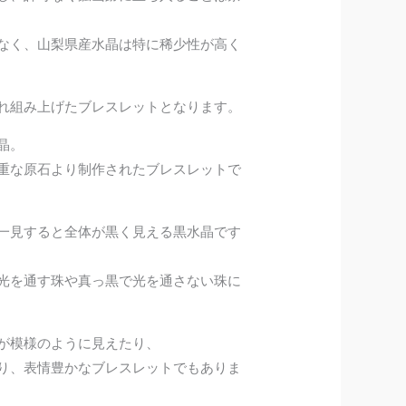
なく、山梨県産水晶は特に稀少性が高く
れ組み上げたブレスレットとなります。
晶。
重な原石より制作されたブレスレットで
一見すると全体が黒く見える黒水晶です
光を通す珠や真っ黒で光を通さない珠に
が模様のように見えたり、
り、表情豊かなブレスレットでもありま