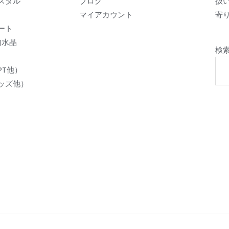
スタル
ブログ
扱
マイアカウント
寄り
ート
内水晶
検
PT他）
ッズ他）