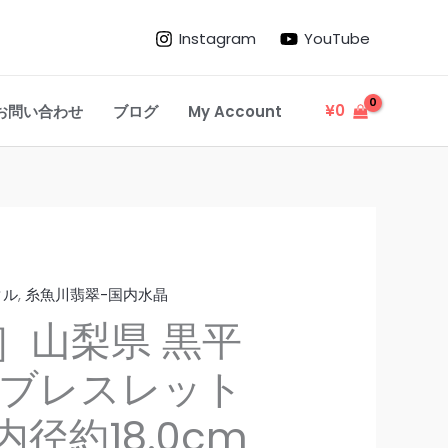
の］
Instagram
YouTube
山
梨
県
¥
0
お問い合わせ
ブログ
My Account
黒
平
産
黒
水
晶
ブ
タル
,
糸魚川翡翠-国内水晶
レ
］山梨県 黒平
ス
 ブレスレット
レ
ッ
内径約18.0cm
ト