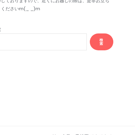
いしておりますので、近くにお越しの際は、是非お立ち
くださいm(_ _)m
索
検
索