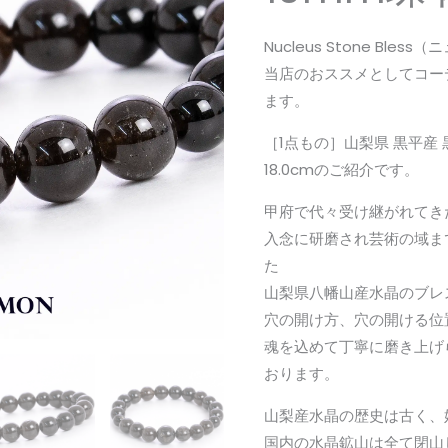
県
黒
Nucleus Stone Ble
平
当店のおススメとしてコー
産
ます。
黒
［1点もの］山梨県 黒平産 
水
18.0cmのご紹介です。
晶
ブ
甲府で代々受け継がれてき
レ
入念に研磨され芸術の域ま
ス
た
レ
山梨県八幡山産水晶のブレ
ッ
穴の開け方、穴の開ける位
ト
魂を込めて丁寧に磨き上げ
10mm
おります。
珠
山梨産水晶の歴史は古く、
内
国内の水晶鉱山は全て閉山
径