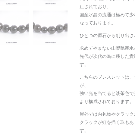
止されており、
約
国産水晶の流通は極めて少
18.0cm
なっております。
個
ひとつの原石から削り出さ
求めてやまない山梨県産水
先代が次代の為に残した貴
す。
こちらのブレスレットは、
が、
強い光を当てると淡茶色で
より構成されております。
屋外では内包物やクラック
クラックが虹を描く珠もあ
す。