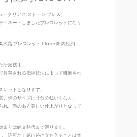
10mm
珠
ss（ニュークリアス ストーン ブレス）
内
ディネートしましたブレスレットになり
径
約
18.0cm
黒水晶 ブレスレット 10mm珠 内径約
個
た研磨技術。
で昇華される伝統技法によって研磨され
スレットとなります。
置、珠のサイズは寸分の狂いもなく、
られ、艶のある美しい仕上がりとなって
始まりは縄文時代まで遡ります。
し、許可なく鉱山跡に立ち入ることは禁