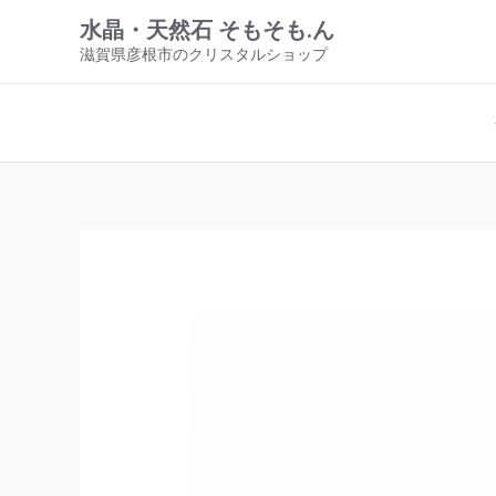
内
水晶・天然石 そもそも.ん
容
滋賀県彦根市のクリスタルショップ
を
ス
キ
ッ
プ