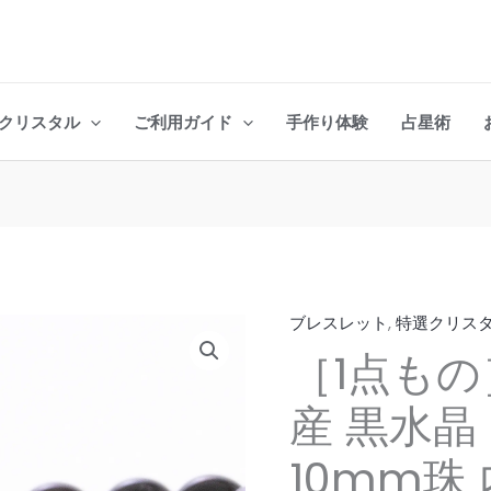
クリスタル
ご利用ガイド
手作り体験
占星術
ブレスレット
,
特選クリス
［1
［1点もの
点
も
産 黒水晶
の］
山
10mm珠 
梨