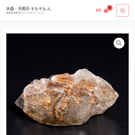
ス
内
チ
水晶・天然石 そもそも.ん
¥
0
容
滋賀県彦根市のクリスタルショップ
ャ
を
ル
ス
ク
キ
エ
ォ
ッ
レ
ー
プ
ス
ツ
チ
ク
ャ
リ
ル
ス
ク
タ
ォ
ル
ー
モ
ツ
ロ
ク
ッ
リ
コ
ス
産
タ