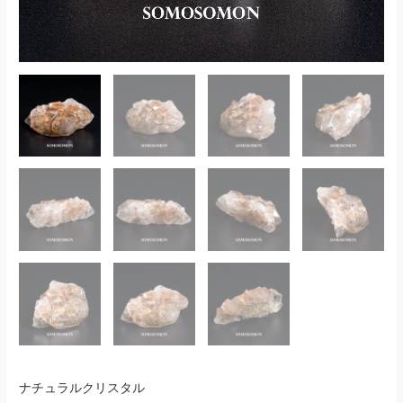
159g
ル
個
モ
ロ
ッ
コ
産
159g
個
ナチュラルクリスタル