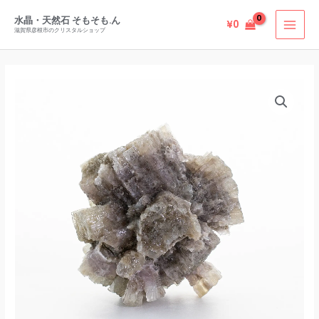
カ
内
ラ
水晶・天然石 そもそも.ん
¥
0
容
滋賀県彦根市のクリスタルショップ
ー
を
ア
ス
ラ
キ
バ
ゴ
ッ
イ
ナ
プ
カ
イ
ラ
ト
ー
ク
ア
ラ
ラ
ス
ゴ
タ
ナ
ー
イ
368g
ト
ス
ク
ペ
ラ
イ
ス