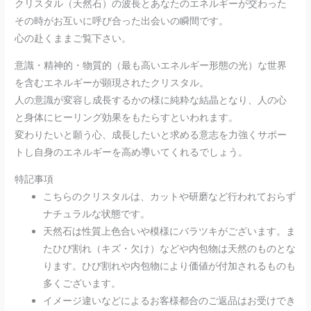
クリスタル（天然石）の波長とあなたのエネルギーが交わった
その時がお互いに呼び合った出会いの瞬間です。
心の赴くままご覧下さい。
意識・精神的・物質的（最も高いエネルギー形態の光）な世界
を含むエネルギーが顕現されたクリスタル。
人の意識が変容し成長するかの様に純粋な結晶となり、人の心
と身体にヒーリング効果をもたらすといわれます。
変わりたいと願う心、成長したいと求める意志を力強くサポー
トし自身のエネルギーを高め導いてくれるでしょう。
特記事項
こちらのクリスタルは、カットや研磨など行われておらず
ナチュラルな状態です。
天然石は性質上色合いや模様にバラツキがございます。ま
たひび割れ（キズ・欠け）などや内包物は天然のものとな
ります。ひび割れや内包物により価値が付加されるものも
多くございます。
イメージ違いなどによるお客様都合のご返品はお受けでき