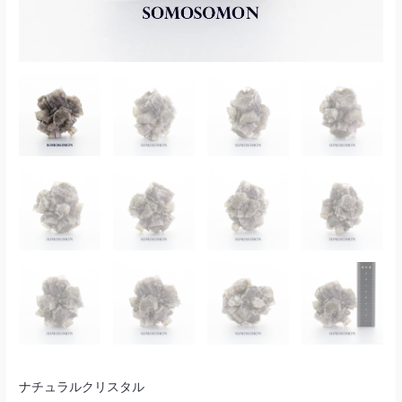
ン
タ
産
ー
個
368g
ス
ペ
イ
ン
産
個
ナチュラルクリスタル