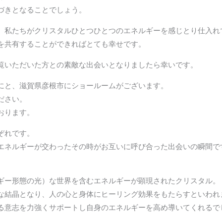
づきとなることでしょう。
、私たちがクリスタルひとつひとつのエネルギーを感じとり仕入れ
を共有することができればとても幸せです。
覧いただいた方との素敵な出会いとなりましたら幸いです。
にと、滋賀県彦根市にショールームがございます。
ださい。
おります。
ぞれです。
エネルギーが交わったその時がお互いに呼び合った出会いの瞬間で
ギー形態の光）な世界を含むエネルギーが顕現されたクリスタル。
な結晶となり、人の心と身体にヒーリング効果をもたらすといわれ
る意志を力強くサポートし自身のエネルギーを高め導いてくれるで