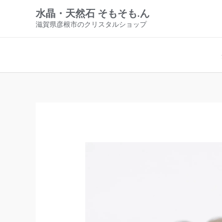
内
水晶・天然石 そもそも.ん
容
滋賀県彦根市のクリスタルショップ
を
ス
キ
ッ
プ