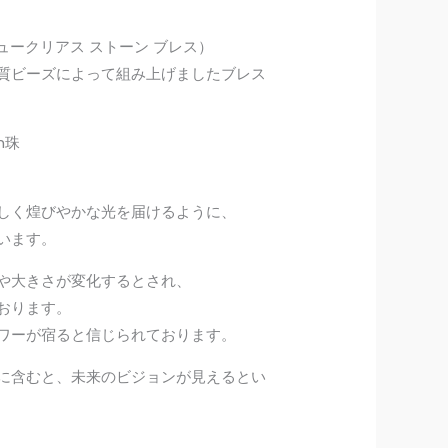
–
ss（ニュークリアス ストーン ブレス）
¥11,000
質ビーズによって組み上げましたブレス
m珠
しく煌びやかな光を届けるように、
います。
や大きさが変化するとされ、
おります。
ワーが宿ると信じられております。
に含むと、未来のビジョンが見えるとい