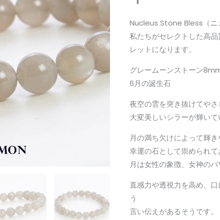
ス
ト
Nucleus Stone Ble
ー
私たちがセレクトした高品
ン
レットになります。
月
グレームーンストーン8m
長
6月の誕生石
石
8mm
夜空の雲を突き抜けてやさ
珠
大変美しいシラーが輝いて
ブ
月の満ち欠けによって輝き
レ
幸運の石として崇められて
ス
月は女性の象徴、女神のパ
レ
ッ
直感力や透視力を高め、口
ト
う
個
言い伝えがあるそうです。