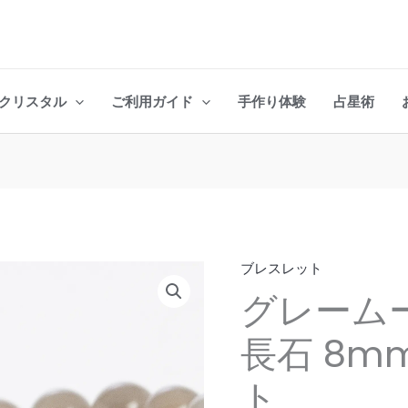
クリスタル
ご利用ガイド
手作り体験
占星術
ブレスレット
グ
グレーム
レ
ー
長石 8m
ム
ー
ト
ン