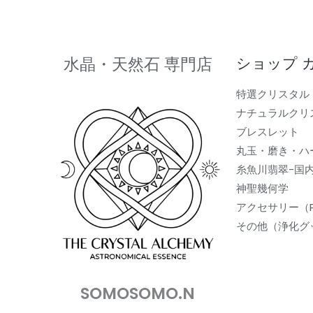
水晶・天然石 専門店
ショップ 
特選クリスタル
ナチュラルクリ
ブレスレット
丸玉・磨き・ハ
糸魚川翡翠-国
神聖幾何学
アクセサリー（
その他（浄化グ
SOMOSOMO.N