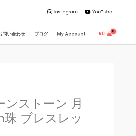
¥8,800
Instagram
YouTube
–
¥11,000
¥
0
お問い合わせ
ブログ
My Account
価
ーンストーン 月
格
m珠 ブレスレッ
帯:
¥8,800