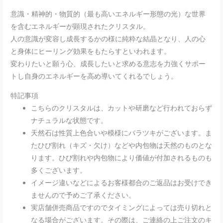
意識・精神的・物質的（最も高いエネルギー形態の光）な世界
を含むエネルギーが顕現されたクリスタル。
人の意識が変容し成長するかの様に純粋な結晶となり、人の心
と身体にヒーリング効果をもたらすといわれます。
変わりたいと願う心、成長したいと求める意志を力強くサポー
トし自身のエネルギーを高め導いてくれるでしょう。
特記事項
こちらのクリスタルは、カットや研磨など行われておらず
ナチュラルな状態です。
天然石は性質上色合いや模様にバラツキがございます。ま
たひび割れ（キズ・欠け）などや内包物は天然のものとな
ります。ひび割れや内包物により価値が付加されるものも
多くございます。
イメージ違いなどによるお客様都合のご返品はお受けでき
ませんので予めご了承ください。
実店舗併売商品ですのでタイミングによっては売り切れと
なる場合がございます。その際は、ご連絡の上ご注文のキ