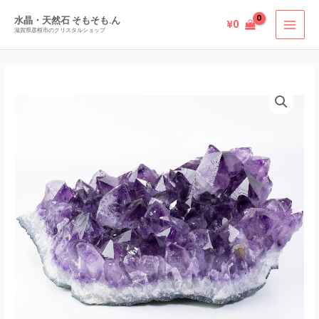
ジ
内
ル
水晶・天然石 そもそも.ん
¥
0
容
滋賀県彦根市のクリスタルショップ
産
を
ア
ス
メ
キ
ブ
シ
ッ
ラ
ス
プ
ジ
ト
ル
ク
産
ラ
ア
ス
メ
タ
シ
ー
ス
6200g
ト
個
ク
ラ
ス
タ