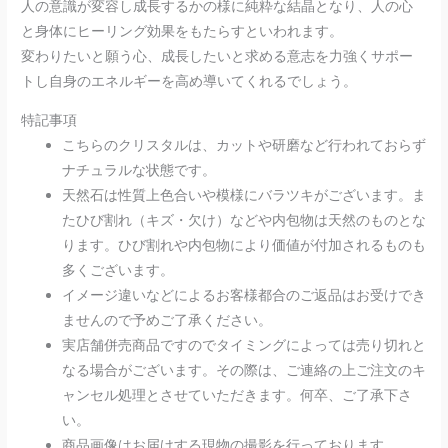
人の意識が変容し成長するかの様に純粋な結晶となり、人の心
と身体にヒーリング効果をもたらすといわれます。
変わりたいと願う心、成長したいと求める意志を力強くサポー
トし自身のエネルギーを高め導いてくれるでしょう。
特記事項
こちらのクリスタルは、カットや研磨など行われておらず
ナチュラルな状態です。
天然石は性質上色合いや模様にバラツキがございます。ま
たひび割れ（キズ・欠け）などや内包物は天然のものとな
ります。ひび割れや内包物により価値が付加されるものも
多くございます。
イメージ違いなどによるお客様都合のご返品はお受けでき
ませんので予めご了承ください。
実店舗併売商品ですのでタイミングによっては売り切れと
なる場合がございます。その際は、ご連絡の上ご注文のキ
ャンセル処理とさせていただきます。何卒、ご了承下さ
い。
商品画像はお届けする現物の撮影を行っております。