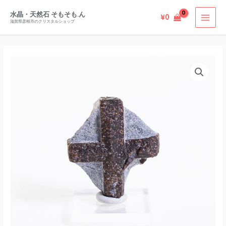
内
水晶・天然石 そもそも.ん
¥
0
容
滋賀県彦根市のクリスタルショップ
を
ス
キ
ッ
プ