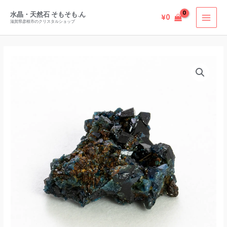
内
水晶・天然石 そもそも.ん
¥
0
容
滋賀県彦根市のクリスタルショップ
を
ス
キ
ッ
プ