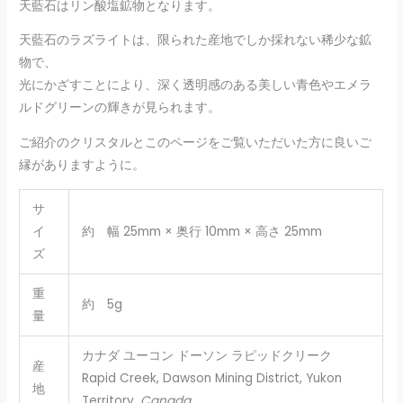
天藍石はリン酸塩鉱物となります。
天藍石のラズライトは、限られた産地でしか採れない稀少な鉱
物で、
光にかざすことにより、深く透明感のある美しい青色やエメラ
ルドグリーンの輝きが見られます。
ご紹介のクリスタルとこのページをご覧いただいた方に良いご
縁がありますように。
サ
イ
約 幅 25mm × 奥行 10mm × 高さ 25mm
ズ
重
約 5g
量
カナダ ユーコン ドーソン ラピッドクリーク
産
Rapid Creek, Dawson Mining District, Yukon
地
Territory,
Canada