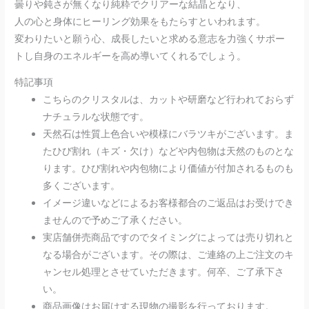
曇りや鈍さが無くなり純粋でクリアーな結晶となり、
人の心と身体にヒーリング効果をもたらすといわれます。
変わりたいと願う心、成長したいと求める意志を力強くサポー
トし自身のエネルギーを高め導いてくれるでしょう。
特記事項
こちらのクリスタルは、カットや研磨など行われておらず
ナチュラルな状態です。
天然石は性質上色合いや模様にバラツキがございます。ま
たひび割れ（キズ・欠け）などや内包物は天然のものとな
ります。ひび割れや内包物により価値が付加されるものも
多くございます。
イメージ違いなどによるお客様都合のご返品はお受けでき
ませんので予めご了承ください。
実店舗併売商品ですのでタイミングによっては売り切れと
なる場合がございます。その際は、ご連絡の上ご注文のキ
ャンセル処理とさせていただきます。何卒、ご了承下さ
い。
商品画像はお届けする現物の撮影を行っております。