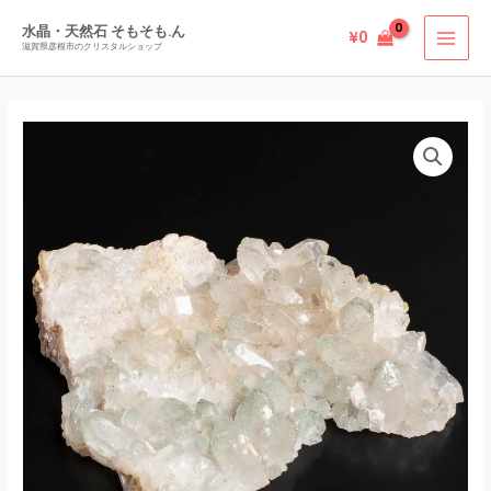
内
水晶・天然石 そもそも.ん
¥
0
容
滋賀県彦根市のクリスタルショップ
を
ス
キ
ッ
プ