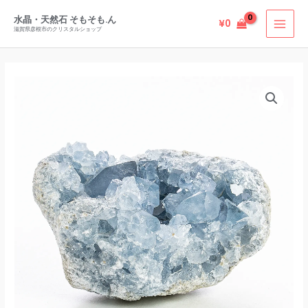
内
水晶・天然石 そもそも.ん
¥
0
容
滋賀県彦根市のクリスタルショップ
を
ス
キ
ッ
プ