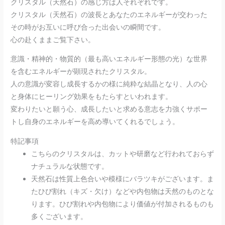
クリスタル（天然石）の感じ方は人それぞれです。
クリスタル（天然石）の波長とあなたのエネルギーが交わった
その時がお互いに呼び合った出会いの瞬間です。
心の赴くままご覧下さい。
意識・精神的・物質的（最も高いエネルギー形態の光）な世界
を含むエネルギーが顕現されたクリスタル。
人の意識が変容し成長するかの様に純粋な結晶となり、人の心
と身体にヒーリング効果をもたらすといわれます。
変わりたいと願う心、成長したいと求める意志を力強くサポー
トし自身のエネルギーを高め導いてくれるでしょう。
特記事項
こちらのクリスタルは、カットや研磨など行われておらず
ナチュラルな状態です。
天然石は性質上色合いや模様にバラツキがございます。ま
たひび割れ（キズ・欠け）などや内包物は天然のものとな
ります。ひび割れや内包物により価値が付加されるものも
多くございます。