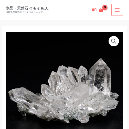
内
水晶・天然石 そもそも.ん
¥
0
容
滋賀県彦根市のクリスタルショップ
を
ス
キ
ッ
プ