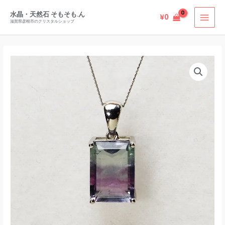
内
水晶・天然石 そもそも.ん
¥
0
容
滋賀県彦根市のクリスタルショップ
を
ス
キ
ッ
プ