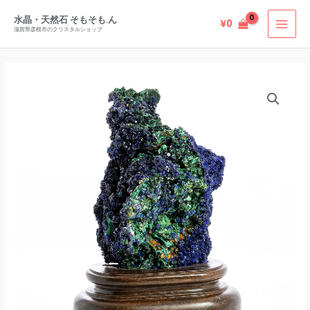
内
水晶・天然石 そもそも.ん
¥
0
容
滋賀県彦根市のクリスタルショップ
を
ス
キ
ッ
プ