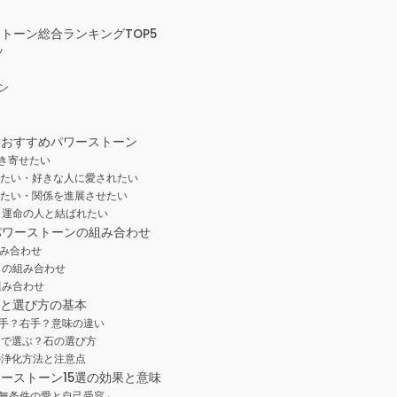
トーン総合ランキングTOP5
ツ
ン
ン
！おすすめパワーストーン
き寄せたい
せたい・好きな人に愛されたい
めたい・関係を進展させたい
・運命の人と結ばれたい
パワーストーンの組み合わせ
み合わせ
しの組み合わせ
組み合わせ
方と選び方の基本
手？右手？意味の違い
的で選ぶ？石の選び方
の浄化方法と注意点
ーストーン15選の効果と意味
無条件の愛と自己受容」