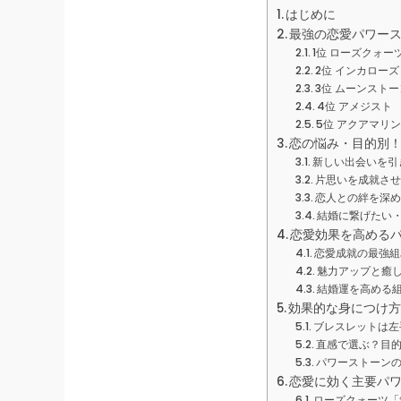
はじめに
最強の恋愛パワース
1位 ローズクォー
2位 インカローズ
3位 ムーンストー
4位 アメジスト
5位 アクアマリ
恋の悩み・目的別
新しい出会いを引
片思いを成就さ
恋人との絆を深
結婚に繋げたい
恋愛効果を高める
恋愛成就の最強組
魅力アップと癒
結婚運を高める
効果的な身につけ
ブレスレットは左
直感で選ぶ？目
パワーストーン
恋愛に効く主要パワ
ローズクォーツ「