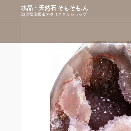
内
水晶・天然石 そもそも.ん
容
滋賀県彦根市のクリスタルショップ
を
ス
キ
ッ
プ