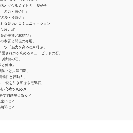
情熱とソウルメイトの引き寄せ」
「月の力と感受性」
実の愛と冷静さ」
幸せな結婚とコミュニケーション」
途な愛と絆」
最高の幸運と縁結び」
愛の本質と関係の発展」
ォーツ「魅力を高め恋を呼ぶ」
「愛され力を高めるキューピッドの石」
呼ぶ情熱の石」
美と健康」
気防止と夫婦円満」
積極性と行動力」
ン「愛を引き寄せる電気石」
初心者のQ&A
科学的効果はある？
の違いは？
の期間は？