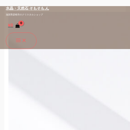
内
容
水晶・天然石 そもそも.ん
を
滋賀県彦根市のクリスタルショップ
ス
¥
0
キ
ッ
プ