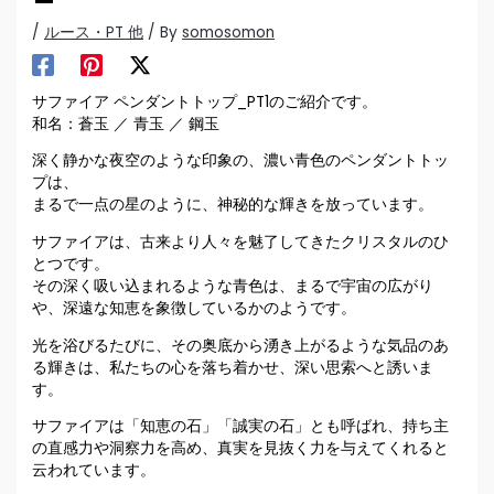
/
ルース・PT 他
/ By
somosomon
サファイア ペンダントトップ_PT1のご紹介です。
和名：蒼玉 ／ 青玉 ／ 鋼玉
深く静かな夜空のような印象の、濃い青色のペンダントトッ
プは、
まるで一点の星のように、神秘的な輝きを放っています。
サファイアは、古来より人々を魅了してきたクリスタルのひ
とつです。
その深く吸い込まれるような青色は、まるで宇宙の広がり
や、深遠な知恵を象徴しているかのようです。
光を浴びるたびに、その奥底から湧き上がるような気品のあ
る輝きは、私たちの心を落ち着かせ、深い思索へと誘いま
す。
サファイアは「知恵の石」「誠実の石」とも呼ばれ、持ち主
の直感力や洞察力を高め、真実を見抜く力を与えてくれると
云われています。