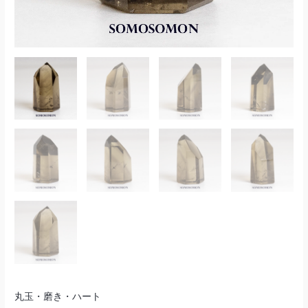
ュ
ー
ポ
ツ
イ
ポ
ン
リ
ト
ッ
108g
シ
個
ュ
ポ
イ
ン
ト
108g
個
丸玉・磨き・ハート