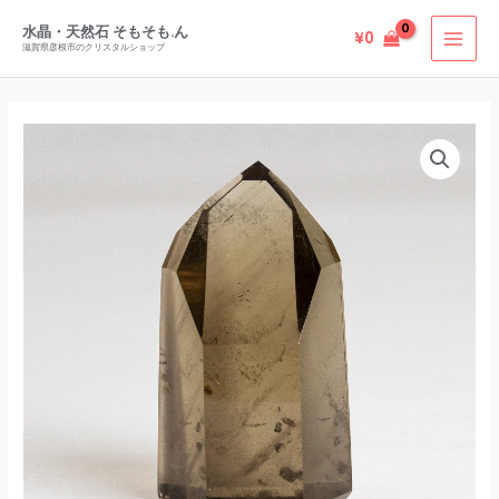
ジ
内
ル
水晶・天然石 そもそも.ん
¥
0
容
滋賀県彦根市のクリスタルショップ
産
を
天
ス
然
キ
ブ
ス
ッ
ラ
モ
プ
ジ
ー
ル
キ
産
ー
天
ク
然
ォ
ス
ー
モ
ツ
ー
ポ
キ
リ
ー
ッ
ク
シ
ォ