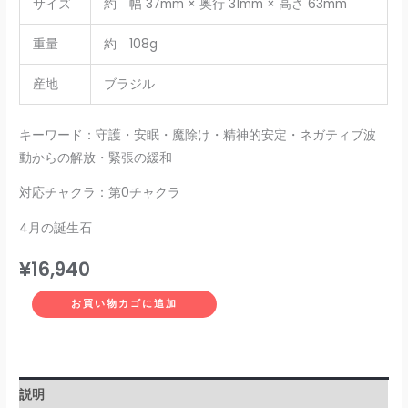
サイズ
約 幅 37mm × 奥行 31mm × 高さ 63mm
重量
約 108g
産地
ブラジル
キーワード：守護・安眠・魔除け・精神的安定・ネガティブ波
動からの解放・緊張の緩和
対応チャクラ：第0チャクラ
4月の誕生石
¥
16,940
お買い物カゴに追加
説明