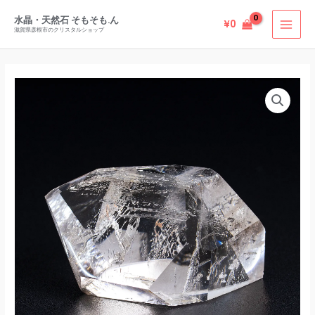
ス
内
チ
水晶・天然石 そもそも.ん
¥
0
容
滋賀県彦根市のクリスタルショップ
ャ
を
ル
ス
ク
キ
エ
ォ
ッ
レ
ー
プ
ス
ツ
チ
ポ
ャ
リ
ル
ッ
ク
シ
ォ
ュ
ー
マ
ツ
ダ
ポ
ガ
リ
ス
ッ
カ
シ