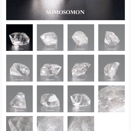
ル
ュ
産
マ
149g
ダ
個
ガ
ス
カ
ル
産
149g
個