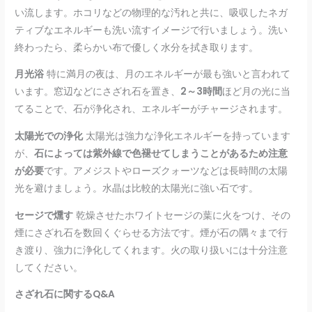
い流します。ホコリなどの物理的な汚れと共に、吸収したネガ
ティブなエネルギーも洗い流すイメージで行いましょう。洗い
終わったら、柔らかい布で優しく水分を拭き取ります。
月光浴
特に満月の夜は、月のエネルギーが最も強いと言われて
います。窓辺などにさざれ石を置き、
2～3時間
ほど月の光に当
てることで、石が浄化され、エネルギーがチャージされます。
太陽光での浄化
太陽光は強力な浄化エネルギーを持っています
が、
石によっては紫外線で色褪せてしまうことがあるため注意
が必要
です。アメジストやローズクォーツなどは長時間の太陽
光を避けましょう。水晶は比較的太陽光に強い石です。
セージで燻す
乾燥させたホワイトセージの葉に火をつけ、その
煙にさざれ石を数回くぐらせる方法です。煙が石の隅々まで行
き渡り、強力に浄化してくれます。火の取り扱いには十分注意
してください。
さざれ石に関するQ&A