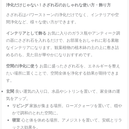
浄化だけじゃない！さざれ石のおしゃれな使い方・飾り方
さざれ石はパワーストーンの浄化だけでなく、インテリアや空
間浄化など、様々な使い方ができます。
インテリアとして飾る
お気に入りのガラス瓶やアンティーク調
の器にさざれ石を入れるだけで、お部屋をおしゃれに彩る素敵
なインテリアになります。観葉植物の植木鉢の土の上に敷き詰
めるのも、見た目が華やかになりおすすめです。
空間の浄化に使う
お皿に盛ったさざれ石を、エネルギーを整え
たい場所に置くことで、空間全体を浄化する効果が期待できま
す。
玄関
良い運気の入り口。水晶やシトリンを置いて、家全体の運
気をアップ。
リビング
家族が集まる場所。ローズクォーツを置いて、穏や
かで調和のとれた空間に。
寝室
心と体を休める場所。アメジストを置いて、安眠とリラ
ックス効果を。