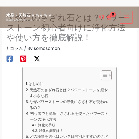
内
天然石のさざれ石とは？パワー
水晶・天然石 そもそも.ん
¥
0
容
滋賀県彦根市のクリスタルショップ
ストーン初心者向けに浄化方法
を
ス
や使い方を徹底解説！
キ
/
コラム
/ By
somosomon
ッ
プ
はじめに
天然石のさざれ石とは？パワーストーンを癒や
す小さな石
なぜパワーストーンの浄化にさざれ石が使われ
るの？
初心者でも簡単！さざれ石を使ったパワースト
ーンの浄化方法
浄化の手順
浄化の頻度は？
どの種類を選べばいい？目的別おすすめのさざ