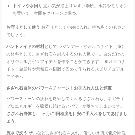
トイレや水回り
悪い気が溜まりやすい場所。水晶やモリオン
を置いて、空間をクリーンに保つ。
お守りとして使う
お守りとして小袋に入れ、持ち歩くのも良い
でしょう。
ハンドメイドの材料として
レジンアートやオルゴナイト（※）
の材料として、さざれ石を封入するのも人気です。自分だけの
オリジナルお守りアイテムを作ることができます。 ※オルゴナ
イト：金属片や天然石を樹脂で固めて作られるスピリチュアル
アイテム。
さざれ石自体のパワーをチャージ！お手入れ方法と頻度
パワーストーンの疲れを癒やしてくれるさざれ石も、ネガティ
ブなエネルギーを吸収し続けるとパワーが落ちてしまいます。
さざれ石自体も、1ヶ月に1回程度を目安に手入れをしてあげまし
ょう
。
流水で洗う
ザルなどにさざれ石を入れ、優しい水流で数分間洗