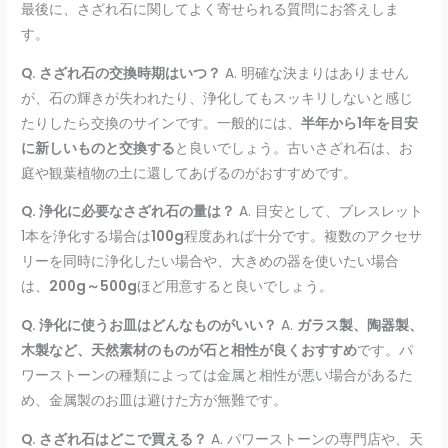
最後に、さざれ石に関してよく寄せられる質問にお答えしま
す。
Q.
さざれ石の交換時期はいつ？
A. 明確な決まりはありません
が、石の輝きが失われたり、浄化してもスッキリしないと感じ
たりしたら交換のサインです。一般的には、
半年から1年を目安
に新しいものと交換する
と良いでしょう。古いさざれ石は、お
庭や観葉植物の土に還してあげるのがおすすめです。
Q.
浄化に必要なさざれ石の量は？
A. 目安として、ブレスレット
1本を浄化する場合は
100g
程度あれば十分です。複数のアクセサ
リーを同時に浄化したい場合や、大きめの器を使いたい場合
は、
200g～500g
ほど用意すると良いでしょう。
Q.
浄化に使うお皿はどんなものがいい？
A.
ガラス製、陶器製、
木製など、天然素材のものが石と相性が良くおすすめ
です。パ
ワーストーンの種類によっては金属と相性が悪い場合があるた
め、金属製のお皿は避けた方が無難です。
Q.
さざれ石はどこで買える？
A. パワーストーンの専門店や、天