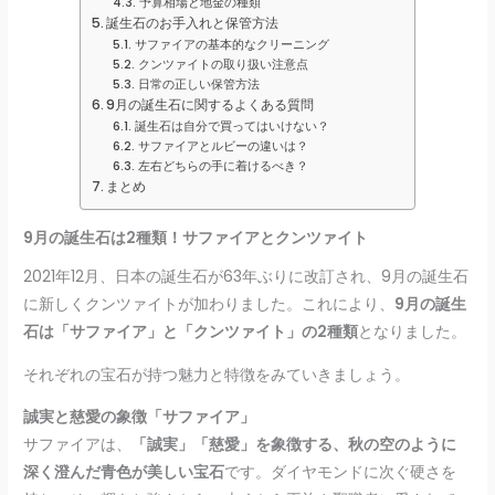
予算相場と地金の種類
誕生石のお手入れと保管方法
サファイアの基本的なクリーニング
クンツァイトの取り扱い注意点
日常の正しい保管方法
9月の誕生石に関するよくある質問
誕生石は自分で買ってはいけない？
サファイアとルビーの違いは？
左右どちらの手に着けるべき？
まとめ
9月の誕生石は2種類！サファイアとクンツァイト
2021年12月、日本の誕生石が63年ぶりに改訂され、9月の誕生石
に新しくクンツァイトが加わりました。これにより、
9月の誕生
石は「サファイア」と「クンツァイト」の2種類
となりました。
それぞれの宝石が持つ魅力と特徴をみていきましょう。
誠実と慈愛の象徴「サファイア」
サファイアは、
「誠実」「慈愛」を象徴する、秋の空のように
深く澄んだ青色が美しい宝石
です。ダイヤモンドに次ぐ硬さを