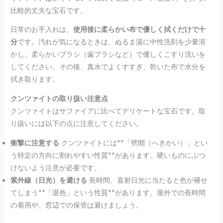
比較的丈夫な宝石です。
日常のお手入れは、
使用後に柔らかい布で優しく拭くだけで十
分
です。汚れが気になるときは、ぬるま湯に中性洗剤を少量溶
かし、柔らかいブラシ（歯ブラシなど）で優しくこすり洗いを
してください。その後、真水でよくすすぎ、乾いた布で水分を
拭き取ります。
クンツァイトの取り扱い注意点
クンツァイトはサファイアに比べてデリケートな宝石です。取
り扱いには以下の点に注意してください。
衝撃に注意する
クンツァイトには**「劈開（へきかい）」とい
う特定の方向に割れやすい性質**があります。硬いものにぶつ
けないよう注意が必要です。
紫外線（日光）を避ける
長時間、直射日光に当たると色が褪せ
てしまう**「退色」という性質**があります。屋外での長時間
の着用や、窓辺での保管は避けましょう。