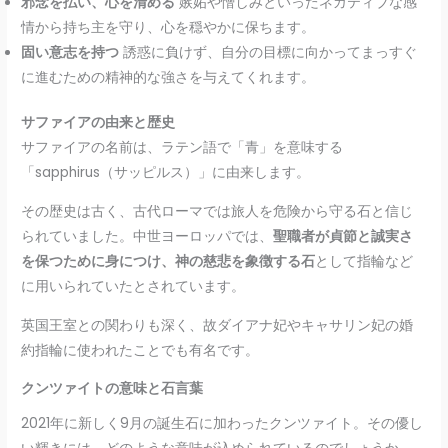
邪念を払い、心を清める
嫉妬や憎しみといったネガティブな感
情から持ち主を守り、心を穏やかに保ちます。
固い意志を持つ
誘惑に負けず、自分の目標に向かってまっすぐ
に進むための精神的な強さを与えてくれます。
サファイアの由来と歴史
サファイアの名前は、ラテン語で「青」を意味する
「sapphirus（サッピルス）」に由来します。
その歴史は古く、古代ローマでは旅人を危険から守る石と信じ
られていました。中世ヨーロッパでは、
聖職者が貞節と誠実さ
を保つために身につけ、神の慈悲を象徴する石
として指輪など
に用いられていたとされています。
英国王室との関わりも深く、故ダイアナ妃やキャサリン妃の婚
約指輪に使われたことでも有名です。
クンツァイトの意味と石言葉
2021年に新しく9月の誕生石に加わったクンツァイト。その優し