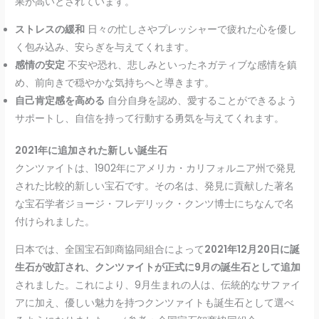
果が高いとされています。
ストレスの緩和
日々の忙しさやプレッシャーで疲れた心を優し
く包み込み、安らぎを与えてくれます。
感情の安定
不安や恐れ、悲しみといったネガティブな感情を鎮
め、前向きで穏やかな気持ちへと導きます。
自己肯定感を高める
自分自身を認め、愛することができるよう
サポートし、自信を持って行動する勇気を与えてくれます。
2021年に追加された新しい誕生石
クンツァイトは、1902年にアメリカ・カリフォルニア州で発見
された比較的新しい宝石です。その名は、発見に貢献した著名
な宝石学者ジョージ・フレデリック・クンツ博士にちなんで名
付けられました。
日本では、全国宝石卸商協同組合によって
2021年12月20日に誕
生石が改訂され、クンツァイトが正式に9月の誕生石として追加
されました。これにより、9月生まれの人は、伝統的なサファイ
アに加え、優しい魅力を持つクンツァイトも誕生石として選べ