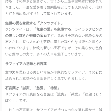
持ち、その輝きと強さから、古くから王族や聖職者に愛されて
きました。一途な愛を誓う婚約指輪としても人気が高く、信頼
と絆を深めるお守りとして知られています。
無償の愛を象徴する「クンツァイト」
クンツァイトは、
「無償の愛」を象徴する、ライラックピンク
の優しい輝きが特徴の宝石
です。見返りを求めない純粋な愛の
石とされ、持つ人の心を慈愛に満ちた穏やかな状態へと導くと
いわれています。比較的新しい宝石ですが、その柔らかな色合
いと癒やしの力で、多くの人々を魅了しています。
サファイアの意味と石言葉
空や海を思わせる美しい青色が印象的なサファイア。その石に
込められた意味や石言葉を詳しく見ていきましょう。
石言葉は「誠実」「慈愛」「徳望」
サファイアの代表的な石言葉は「誠実」「慈愛」「徳望（とく
ぼう）」です。
これらの石言葉は、サファイアが持つ人の心を落ち着かせ、誠