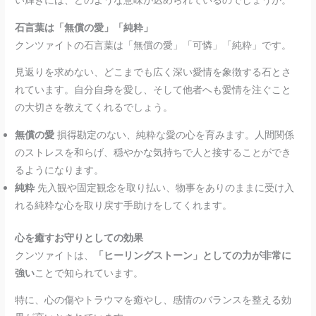
い輝きには、どのような意味が込められているのでしょうか。
石言葉は「無償の愛」「純粋」
クンツァイトの石言葉は「無償の愛」「可憐」「純粋」です。
見返りを求めない、どこまでも広く深い愛情を象徴する石とさ
れています。自分自身を愛し、そして他者へも愛情を注ぐこと
の大切さを教えてくれるでしょう。
無償の愛
損得勘定のない、純粋な愛の心を育みます。人間関係
のストレスを和らげ、穏やかな気持ちで人と接することができ
るようになります。
純粋
先入観や固定観念を取り払い、物事をありのままに受け入
れる純粋な心を取り戻す手助けをしてくれます。
心を癒すお守りとしての効果
クンツァイトは、
「ヒーリングストーン」としての力が非常に
強い
ことで知られています。
特に、心の傷やトラウマを癒やし、感情のバランスを整える効