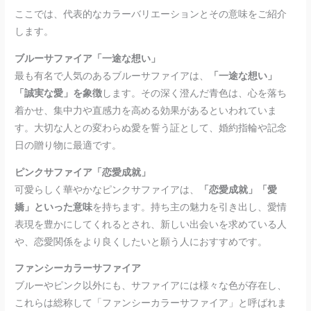
ここでは、代表的なカラーバリエーションとその意味をご紹介
します。
ブルーサファイア「一途な想い」
最も有名で人気のあるブルーサファイアは、
「一途な想い」
「誠実な愛」を象徴
します。その深く澄んだ青色は、心を落ち
着かせ、集中力や直感力を高める効果があるといわれていま
す。大切な人との変わらぬ愛を誓う証として、婚約指輪や記念
日の贈り物に最適です。
ピンクサファイア「恋愛成就」
可愛らしく華やかなピンクサファイアは、
「恋愛成就」「愛
嬌」といった意味
を持ちます。持ち主の魅力を引き出し、愛情
表現を豊かにしてくれるとされ、新しい出会いを求めている人
や、恋愛関係をより良くしたいと願う人におすすめです。
ファンシーカラーサファイア
ブルーやピンク以外にも、サファイアには様々な色が存在し、
これらは総称して「ファンシーカラーサファイア」と呼ばれま