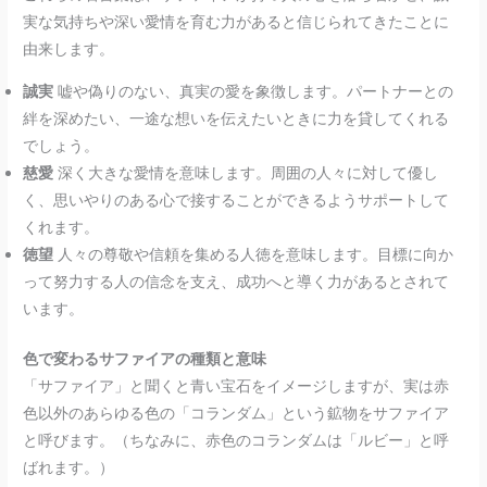
実な気持ちや深い愛情を育む力があると信じられてきたことに
由来します。
誠実
嘘や偽りのない、真実の愛を象徴します。パートナーとの
絆を深めたい、一途な想いを伝えたいときに力を貸してくれる
でしょう。
慈愛
深く大きな愛情を意味します。周囲の人々に対して優し
く、思いやりのある心で接することができるようサポートして
くれます。
徳望
人々の尊敬や信頼を集める人徳を意味します。目標に向か
って努力する人の信念を支え、成功へと導く力があるとされて
います。
色で変わるサファイアの種類と意味
「サファイア」と聞くと青い宝石をイメージしますが、実は赤
色以外のあらゆる色の「コランダム」という鉱物をサファイア
と呼びます。（ちなみに、赤色のコランダムは「ルビー」と呼
ばれます。）