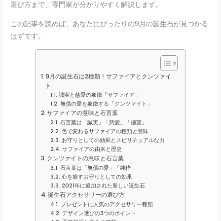
選び方まで、専門家が分かりやすく解説します。
この記事を読めば、あなたにぴったりの9月の誕生石が見つかる
はずです。
9月の誕生石は2種類！サファイアとクンツァイ
ト
誠実と慈愛の象徴「サファイア」
無償の愛を象徴する「クンツァイト」
サファイアの意味と石言葉
石言葉は「誠実」「慈愛」「徳望」
色で変わるサファイアの種類と意味
お守りとしての効果とスピリチュアルな力
サファイアの由来と歴史
クンツァイトの意味と石言葉
石言葉は「無償の愛」「純粋」
心を癒すお守りとしての効果
2021年に追加された新しい誕生石
誕生石アクセサリーの選び方
プレゼントに人気のアクセサリー種類
デザイン選びの3つのポイント