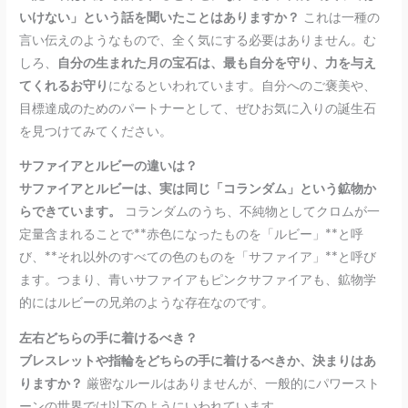
いけない」という話を聞いたことはありますか？
これは一種の
言い伝えのようなもので、全く気にする必要はありません。む
しろ、
自分の生まれた月の宝石は、最も自分を守り、力を与え
てくれるお守り
になるといわれています。自分へのご褒美や、
目標達成のためのパートナーとして、ぜひお気に入りの誕生石
を見つけてみてください。
サファイアとルビーの違いは？
サファイアとルビーは、実は同じ「コランダム」という鉱物か
らできています。
コランダムのうち、不純物としてクロムが一
定量含まれることで**赤色になったものを「ルビー」**と呼
び、**それ以外のすべての色のものを「サファイア」**と呼び
ます。つまり、青いサファイアもピンクサファイアも、鉱物学
的にはルビーの兄弟のような存在なのです。
左右どちらの手に着けるべき？
ブレスレットや指輪をどちらの手に着けるべきか、決まりはあ
りますか？
厳密なルールはありませんが、一般的にパワースト
ーンの世界では以下のようにいわれています。