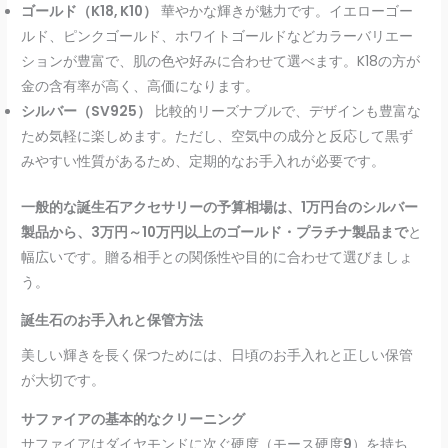
ゴールド（K18, K10）
華やかな輝きが魅力です。イエローゴー
ルド、ピンクゴールド、ホワイトゴールドなどカラーバリエー
ションが豊富で、肌の色や好みに合わせて選べます。K18の方が
金の含有率が高く、高価になります。
シルバー（SV925）
比較的リーズナブルで、デザインも豊富な
ため気軽に楽しめます。ただし、空気中の成分と反応して黒ず
みやすい性質があるため、定期的なお手入れが必要です。
一般的な誕生石アクセサリーの予算相場は、1万円台のシルバー
製品から、3万円～10万円以上のゴールド・プラチナ製品まで
と
幅広いです。贈る相手との関係性や目的に合わせて選びましょ
う。
誕生石のお手入れと保管方法
美しい輝きを長く保つためには、日頃のお手入れと正しい保管
が大切です。
サファイアの基本的なクリーニング
サファイアはダイヤモンドに次ぐ硬度（モース硬度
9
）を持ち、