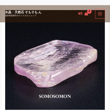
内
水晶・天然石 そもそも.ん
¥
0
容
滋賀県彦根市のクリスタルショップ
を
ス
キ
ッ
プ