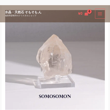
内
水晶・天然石 そもそも.ん
¥
0
容
滋賀県彦根市のクリスタルショップ
を
ス
キ
ッ
プ