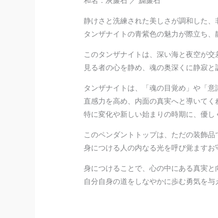
和名：灰簾石 ／ 黝簾石
静けさと洗練された美しさが調和した、
タンザナイトの青紫色の魅力が際立ち、
このタンザナイトは、深い海と夜空が交
見る者の心を静め、魂の奥深くに静寂と
タンザナイトは、「魂の目覚め」や「意
直感力を高め、内面の真実へと導いてく
特に変化や新しい始まりの時期に、優し
このペンダントトップは、ただの装飾品
身につける人の内なる光を呼び覚ますお
身につけることで、心の中にある真実と
自分自身の道をしなやかに歩む勇気を与