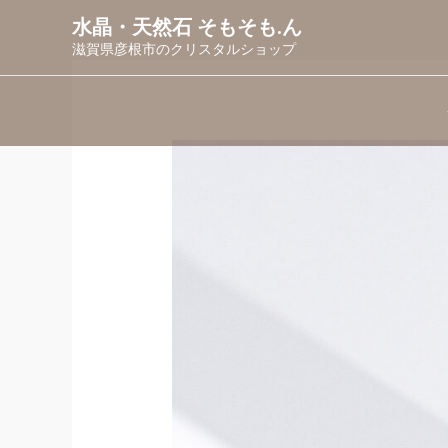
内
水晶・天然石 そもそも.ん
容
滋賀県彦根市のクリスタルショップ
を
ス
キ
ッ
プ