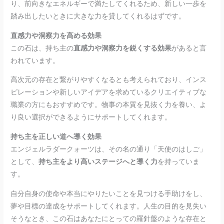
り、前向きなエネルギーで満たしてくれるため、新しい一歩を
踏み出したいときに大きな力を貸してくれるはずです。
直感力や洞察力を高める効果
この石は、持ち主の
直感力や洞察力を鋭くする効果
があると言
われています。
高次元の存在と繋がりやすくなるとも考えられており、インス
ピレーションや新しいアイデアを求めているクリエイティブな
職業の方にもおすすめです。物事の本質を見抜く力を養い、よ
り良い選択ができるようにサポートしてくれます。
持ち主を正しい道へ導く効果
エンジェルラダークォーツは、その名の通り「天使のはしご」
として、
持ち主をより高いステージへと導く力
を持っていま
す。
自分自身の使命や本当にやりたいことを見つける手助けをし、
夢や目標の達成をサポートしてくれます。人生の目的を見失い
そうなとき、この石はあなたにとっての羅針盤のような存在と