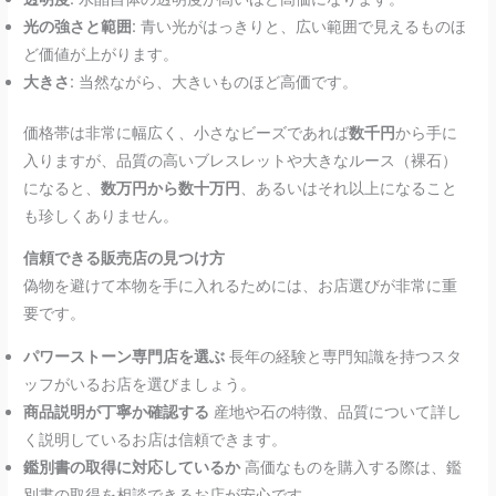
光の強さと範囲:
青い光がはっきりと、広い範囲で見えるものほ
ど価値が上がります。
大きさ:
当然ながら、大きいものほど高価です。
価格帯は非常に幅広く、小さなビーズであれば
数千円
から手に
入りますが、品質の高いブレスレットや大きなルース（裸石）
になると、
数万円から数十万円
、あるいはそれ以上になること
も珍しくありません。
信頼できる販売店の見つけ方
偽物を避けて本物を手に入れるためには、お店選びが非常に重
要です。
パワーストーン専門店を選ぶ
長年の経験と専門知識を持つスタ
ッフがいるお店を選びましょう。
商品説明が丁寧か確認する
産地や石の特徴、品質について詳し
く説明しているお店は信頼できます。
鑑別書の取得に対応しているか
高価なものを購入する際は、鑑
別書の取得を相談できるお店が安心です。