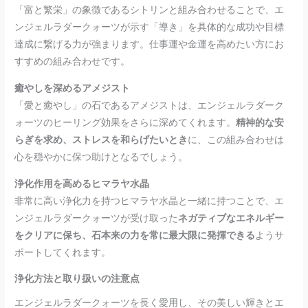
「富と繁栄」の象徴であるシトリンと組み合わせることで、エ
ンジェルラダークォーツが示す「導き」を具体的な成功や目標
達成に繋げる力が強まります。仕事運や金運を高めたい方にお
すすめの組み合わせです。
癒やしを深めるアメジスト
「愛と癒やし」の石であるアメジストは、エンジェルラダーク
ォーツのヒーリング効果をさらに深めてくれます。
精神的な安
らぎを求め、ストレスを和らげたいとき
に、この組み合わせは
心を穏やかに保つ助けとなるでしょう。
浄化作用を高めるヒマラヤ水晶
非常に高い浄化力を持つヒマラヤ水晶と一緒に持つことで、エ
ンジェルラダークォーツが受け取った
ネガティブなエネルギー
をクリアに保ち、石本来の力を常に最大限に発揮できる
ようサ
ポートしてくれます。
浄化方法と取り扱いの注意点
エンジェルラダークォーツを長く愛用し、その美しい輝きとエ