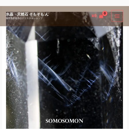
内
水晶・天然石 そもそも.ん
¥
0
容
滋賀県彦根市のクリスタルショップ
を
ス
キ
ッ
プ