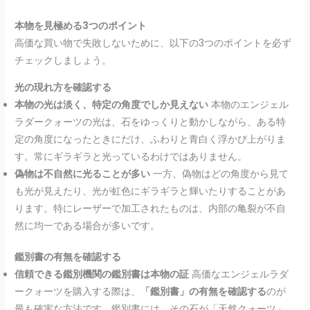
本物を見極める3つのポイント
高価な買い物で失敗しないために、以下の3つのポイントを必ず
チェックしましょう。
光の現れ方を確認する
本物の光は淡く、特定の角度でしか見えない
本物のエンジェル
ラダークォーツの光は、石をゆっくりと動かしながら、ある特
定の角度になったときにだけ、ふわりと青白く浮かび上がりま
す。常にギラギラと光っているわけではありません。
偽物は不自然に光ることが多い
一方、偽物はどの角度から見て
も光が見えたり、光が虹色にギラギラと輝いたりすることがあ
ります。特にレーザーで加工されたものは、内部の亀裂が不自
然に均一である場合が多いです。
鑑別書の有無を確認する
信頼できる鑑別機関の鑑別書は本物の証
高価なエンジェルラダ
ークォーツを購入する際は、
「鑑別書」の有無を確認する
のが
最も確実な方法です。鑑別書には、その石が「天然クォーツ」