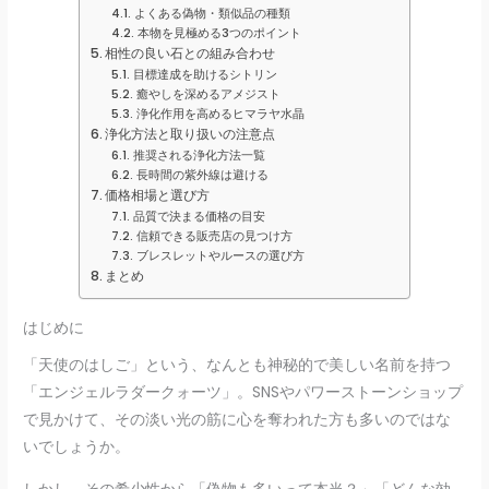
よくある偽物・類似品の種類
本物を見極める3つのポイント
相性の良い石との組み合わせ
目標達成を助けるシトリン
癒やしを深めるアメジスト
浄化作用を高めるヒマラヤ水晶
浄化方法と取り扱いの注意点
推奨される浄化方法一覧
長時間の紫外線は避ける
価格相場と選び方
品質で決まる価格の目安
信頼できる販売店の見つけ方
ブレスレットやルースの選び方
まとめ
はじめに
「天使のはしご」という、なんとも神秘的で美しい名前を持つ
「エンジェルラダークォーツ」。SNSやパワーストーンショップ
で見かけて、その淡い光の筋に心を奪われた方も多いのではな
いでしょうか。