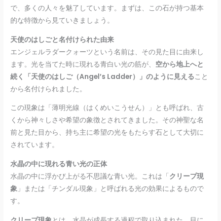
で、多くの人々を魅了しています。まずは、この石が持つ基本
的な特徴から見ていきましょう。
天使のはしごと名付けられた由来
エンジェルラダークォーツという名前は、その見た目に由来し
ます。光を当てた時に現れる青白い光の筋が、
空から地上へと
続く「天使のはしご（Angel’s Ladder）」のように見える
こと
から名付けられました。
この現象は「薄明光線（はくめいこうせん）」とも呼ばれ、古
くから神々しさや希望の象徴とされてきました。その神聖な名
前と見た目から、持ち主に希望の光をもたらす石として大切に
されています。
水晶の中に現れる青い光の正体
水晶の中に浮かび上がる不思議な青い光。これは「
クリープ現
象
」または「チンダル現象」と呼ばれる光の効果によるもので
す。
クリープ現象
とは、水晶が成長する過程で取り込まれた、目に