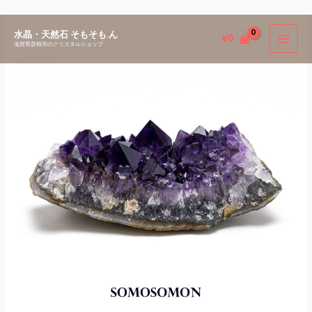
内
水晶・天然石 そもそも.ん
¥
0
容
滋賀県彦根市のクリスタルショップ
を
ス
キ
ッ
プ