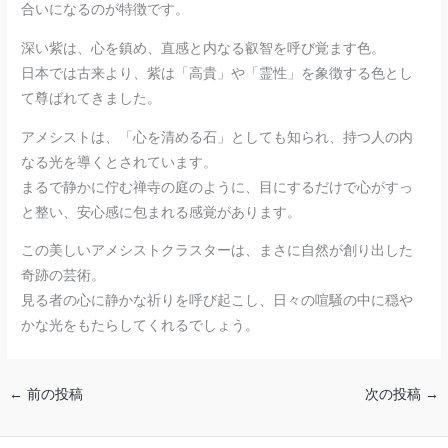
合いになるのが特徴です。
深い紫は、心を鎮め、直感と内なる叡智を呼び覚ます色。
日本では古来より、紫は「高貴」や「霊性」を象徴する色とし
て尊ばれてきました。
アメシストは、「心を清める石」としても知られ、持つ人の内
なる光を導くとされています。
まるで静かに佇む禅寺の庭のように、目にするだけで心がすっ
と整い、安心感に包まれる感覚があります。
この美しいアメシストクラスターは、まさに自然が創り出した
奇跡の芸術。
見る者の心に静かな祈りを呼び起こし、日々の喧騒の中に穏や
かな光をもたらしてくれるでしょう。
←
前の投稿
次の投稿
→